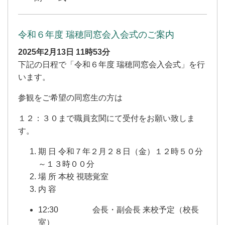
令和６年度 瑞穂同窓会入会式のご案内
2025年2月13日
11時53分
下記の日程で「令和６年度 瑞穂同窓会入会式」を行
います。
参観をご希望の同窓生の方は
１２：３０まで職員玄関にて受付をお願い致しま
す。
期 日 令和７年２月２８日（金）１２時５０分
～１３時００分
場 所 本校 視聴覚室
内 容
12:30 会長・副会長 来校予定（校長
室）