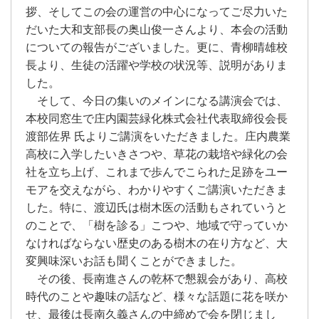
拶、そしてこの会の運営の中心になってご尽力いた
だいた大和支部長の奥山俊一さんより、本会の活動
についての報告がございました。更に、青柳晴雄校
長より、生徒の活躍や学校の状況等、説明がありま
した。
そして、今日の集いのメインになる講演会では、
本校同窓生で庄内園芸緑化株式会社代表取締役会長
渡部佐界 氏よりご講演をいただきました。庄内農業
高校に入学したいきさつや、草花の栽培や緑化の会
社を立ち上げ、これまで歩んでこられた足跡をユー
モアを交えながら、わかりやすくご講演いただきま
した。特に、渡辺氏は樹木医の活動もされていうと
のことで、「樹を診る」こつや、地域で守っていか
なければならない歴史のある樹木の在り方など、大
変興味深いお話も聞くことができました。
その後、長南進さんの乾杯で懇親会があり、高校
時代のことや趣味の話など、様々な話題に花を咲か
せ、最後は長南久義さんの中締めで会を閉じまし