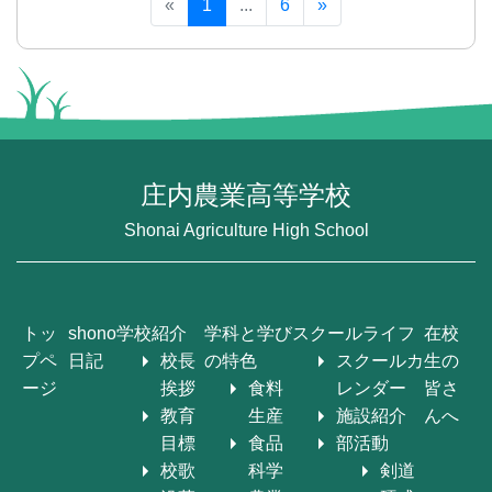
«
1
...
6
»
庄内農業高等学校
Shonai Agriculture High School
トッ
shono
学校紹介
学科と学び
スクールライフ
在校
プペ
日記
校長
の特色
スクールカ
生の
ージ
挨拶
食料
レンダー
皆さ
教育
生産
施設紹介
んへ
目標
食品
部活動
校歌
科学
剣道