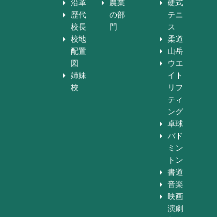
沿革
農業
硬式
歴代
の部
テニ
校長
門
ス
校地
柔道
配置
山岳
図
ウエ
姉妹
イト
校
リフ
ティ
ング
卓球
バド
ミン
トン
書道
音楽
映画
演劇