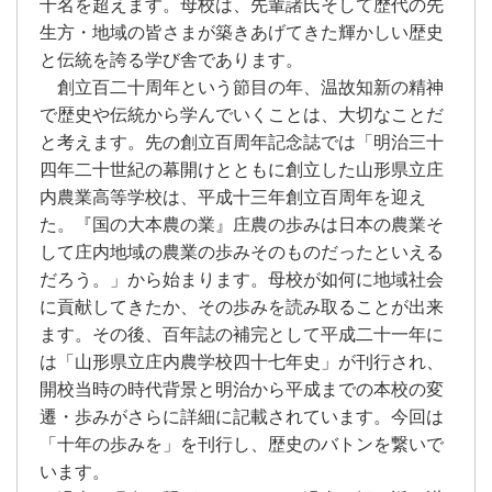
千名を超えます。母校は、先輩諸氏そして歴代の先
生方・地域の皆さまが築きあげてきた輝かしい歴史
と伝統を誇る学び舎であります。
創立百二十周年という節目の年、温故知新の精神
で歴史や伝統から学んでいくことは、大切なことだ
と考えます。先の創立百周年記念誌では「明治三十
四年二十世紀の幕開けとともに創立した山形県立庄
内農業高等学校は、平成十三年創立百周年を迎え
た。『国の大本農の業』庄農の歩みは日本の農業そ
して庄内地域の農業の歩みそのものだったといえる
だろう。」から始まります。母校が如何に地域社会
に貢献してきたか、その歩みを読み取ることが出来
ます。その後、百年誌の補完として平成二十一年に
は「山形県立庄内農学校四十七年史」が刊行され、
開校当時の時代背景と明治から平成までの本校の変
遷・歩みがさらに詳細に記載されています。今回は
「十年の歩みを」を刊行し、歴史のバトンを繋いで
います。