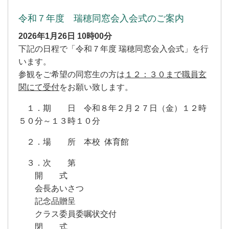
令和７年度 瑞穂同窓会入会式のご案内
2026年1月26日
10時00分
下記の日程で「令和７年度 瑞穂同窓会入会式」を行
います。
参観をご希望の同窓生の方は
１２：３０まで職員玄
関にて受付
をお願い致します。
１．期 日 令和８年２月２７日（金）１２時
５０分～１３時１０分
２．場 所 本校 体育館
３．次 第
開 式
会長あいさつ
記念品贈呈
クラス委員委嘱状交付
閉 式