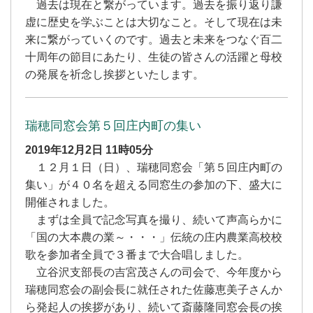
過去は現在と繋がっています。過去を振り返り謙
虚に歴史を学ぶことは大切なこと。そして現在は未
来に繋がっていくのです。過去と未来をつなぐ百二
十周年の節目にあたり、生徒の皆さんの活躍と母校
の発展を祈念し挨拶といたします。
瑞穂同窓会第５回庄内町の集い
2019年12月2日
11時05分
１２月１日（日）、瑞穂同窓会「第５回庄内町の
集い」が４０名を超える同窓生の参加の下、盛大に
開催されました。
まずは全員で記念写真を撮り、続いて声高らかに
「国の大本農の業～・・・」伝統の庄内農業高校校
歌を参加者全員で３番まで大合唱しました。
立谷沢支部長の吉宮茂さんの司会で、今年度から
瑞穂同窓会の副会長に就任された佐藤恵美子さんか
ら発起人の挨拶があり、続いて斎藤隆同窓会長の挨