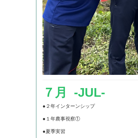
７月 -JUL-
●２年インターンシップ
●１年農事視察①
●夏季実習