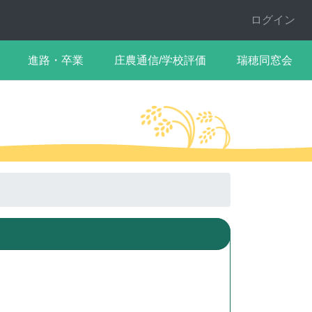
ログイン
進路・卒業
庄農通信/学校評価
瑞穂同窓会