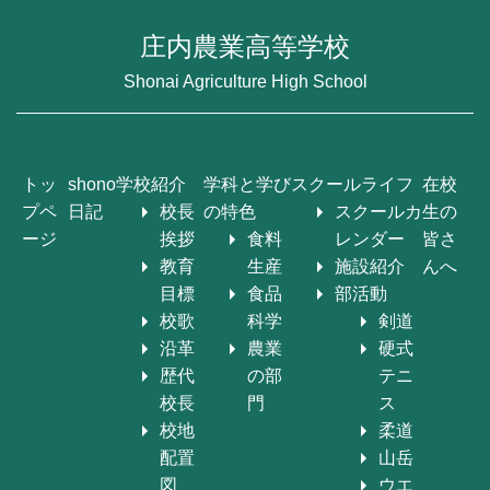
庄内農業高等学校
Shonai Agriculture High School
トッ
shono
学校紹介
学科と学び
スクールライフ
在校
プペ
日記
校長
の特色
スクールカ
生の
ージ
挨拶
食料
レンダー
皆さ
教育
生産
施設紹介
んへ
目標
食品
部活動
校歌
科学
剣道
沿革
農業
硬式
歴代
の部
テニ
校長
門
ス
校地
柔道
配置
山岳
図
ウエ