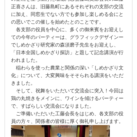
正喜さんは、旧藤島町にあるそれぞれの支部の交流
に加え、同窓生でない方でも参加し楽しめる会にと
の思いでこの催しを始めたとのことです。
各支部の役員を中心に、多くの御来賓をお迎えし
ての今年のパーティーは、グラフィックデザインー
でしめかざり研究家の森須磨子先生をお迎えし、
「日本全国しめかざり探訪」と題して記念講演が行
われました。
稲わらを使った農業と関係の深い「しめかざり文
化」について、大変興味をそそられる講演をいただ
きました。
そして、祝舞をいただいて交流会に突入！今回は
鶏の丸焼きをメインに、ワインを傾けるパーティー
で、すばらしい交流会になりました。
ご準備いただいた工藤会長をはじめ、各支部の役
員の方々、関係者の皆様に厚く御礼申し上げます。