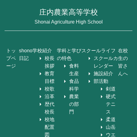
庄内農業高等学校
Shonai Agriculture High School
トッ
shono
学校紹介
学科と学び
スクールライフ
在校
プペ
日記
校長
の特色
スクールカ
生の
ージ
挨拶
食料
レンダー
皆さ
教育
生産
施設紹介
んへ
目標
食品
部活動
校歌
科学
剣道
沿革
農業
硬式
歴代
の部
テニ
校長
門
ス
校地
柔道
配置
山岳
図
ウエ