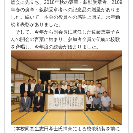
総会に先立ち、2018年秋の褒章・叙勲受章者、2109
年春の褒章・叙勲受章者への記念品の贈呈がありま
した。続いて、本会の役員への感謝上贈呈。永年勤
続者表彰がありました。
そして、今年から副会長に就任した佐藤恵美子さ
んの開会の言葉に始まり、参加者全員で伝統の校歌
を斉唱し、今年度の総会が始まりました。
（本校同窓生志田孝士氏揮毫による校歌額装を前に