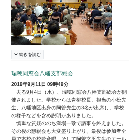
続きを読む
瑞穂同窓会八幡支部総会
2019年9月11日
09時49分
去る9月4日（水）、瑞穂同窓会八幡支部総会が開
催されました。学校からは青柳校長、担当の小松先
生、八幡地区出身の阿曽先生の3名が出席し、学校
の様子などを含め説明がありました。
慎重な質疑ののち満場一致で議事を終えました。
その後の懇親会も大変盛り上がり、最後は参加者全
員で本校の校歌斉唱、そして阿曽文平先生のエール