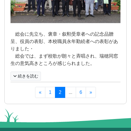
総会に先立ち、褒章・叙勲受章者への記念品贈
呈、役員の表彰、本校職員永年勤続者への表彰があ
りました・
総会では、まず校歌が朗々と斉唱され、瑞穂同窓
生の意気高きところが感じられました。
続きを読む
«
1
2
...
6
»