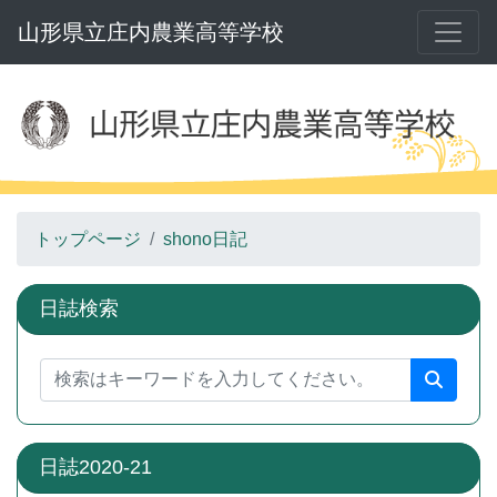
山形県立庄内農業高等学校
トップページ
shono日記
日誌検索
日誌2020-21