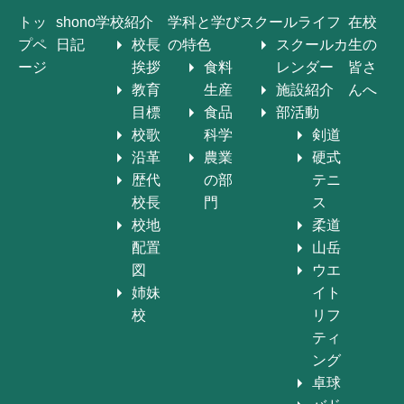
トッ
shono
学校紹介
学科と学び
スクールライフ
在校
プペ
日記
校長
の特色
スクールカ
生の
ージ
挨拶
食料
レンダー
皆さ
教育
生産
施設紹介
んへ
目標
食品
部活動
校歌
科学
剣道
沿革
農業
硬式
歴代
の部
テニ
校長
門
ス
校地
柔道
配置
山岳
図
ウエ
姉妹
イト
校
リフ
ティ
ング
卓球