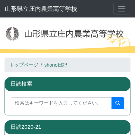
山形県立庄内農業高等学校
トップページ
shono日記
日誌検索
日誌2020-21