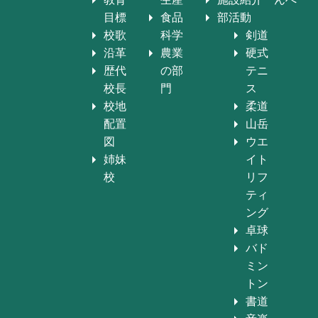
目標
食品
部活動
校歌
科学
剣道
沿革
農業
硬式
歴代
の部
テニ
校長
門
ス
校地
柔道
配置
山岳
図
ウエ
姉妹
イト
校
リフ
ティ
ング
卓球
バド
ミン
トン
書道