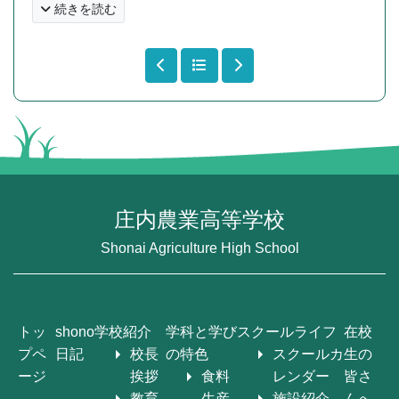
続きを読む
庄内農業高等学校
Shonai Agriculture High School
トッ
shono
学校紹介
学科と学び
スクールライフ
在校
プペ
日記
校長
の特色
スクールカ
生の
ージ
挨拶
食料
レンダー
皆さ
教育
生産
施設紹介
んへ