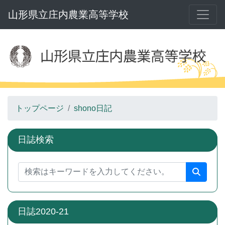
山形県立庄内農業高等学校
トップページ
shono日記
日誌検索
日誌2020-21