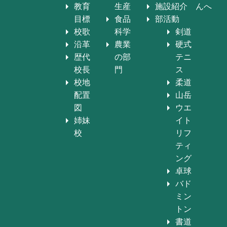
教育
生産
施設紹介
んへ
目標
食品
部活動
校歌
科学
剣道
沿革
農業
硬式
歴代
の部
テニ
校長
門
ス
校地
柔道
配置
山岳
図
ウエ
姉妹
イト
校
リフ
ティ
ング
卓球
バド
ミン
トン
書道