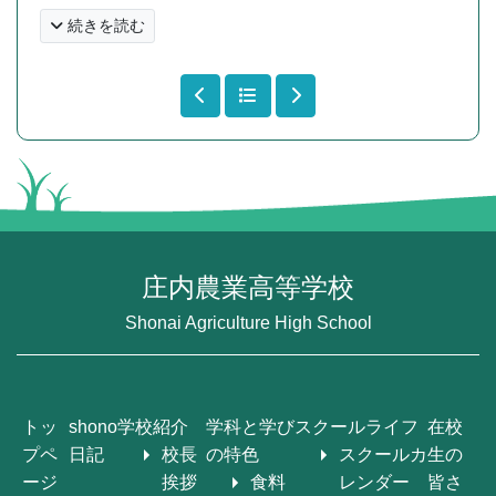
続きを読む
庄内農業高等学校
Shonai Agriculture High School
トッ
shono
学校紹介
学科と学び
スクールライフ
在校
プペ
日記
校長
の特色
スクールカ
生の
ージ
挨拶
食料
レンダー
皆さ