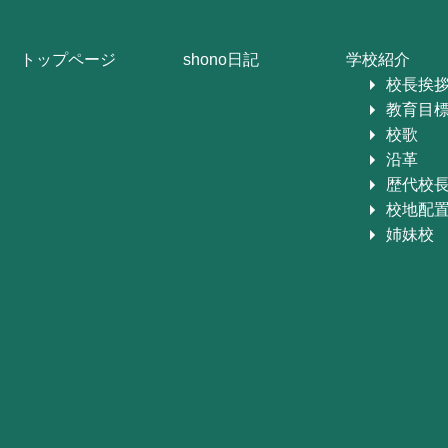
トップページ
shono日記
学校紹介
校長挨
教育目
校歌
沿革
歴代校
校地配
姉妹校