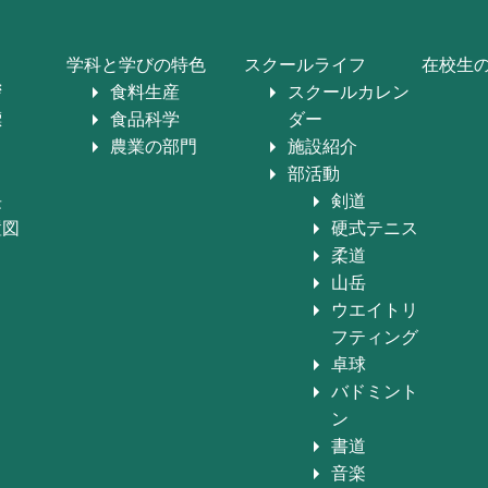
学科と学びの特色
スクールライフ
在校生
拶
食料生産
スクールカレン
標
食品科学
ダー
農業の部門
施設紹介
部活動
長
剣道
置図
硬式テニス
柔道
山岳
ウエイトリ
フティング
卓球
バドミント
ン
書道
音楽