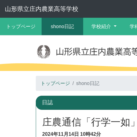
山形県立庄内農業高等学校
トップページ
shono日記
学校紹介
学
トップページ
shono日記
日誌
庄農通信「行学一如
2024年11月14日
10時42分