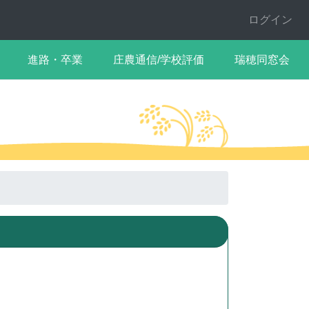
ログイン
進路・卒業
庄農通信/学校評価
瑞穂同窓会